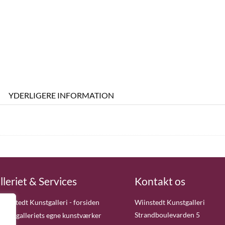
YDERLIGERE INFORMATION
lleriet & Services
Kontakt os
Wiinstedt Kunstgalleri - forsiden
Wiinstedt Kunstgalleri
Strandboulevarden 5
Kunstgalleriets egne kunstværker