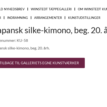
LD NYHEDSBREV
WIINSTEDT TÆPPEGALLERI
OM WIINSTEDT KU
R
INDRAMNING
ARRANGEMENTER
KUNSTUDSTILLINGER
apansk silke-kimono, beg. 20. å
enummer: KU-58
nsk silke-kimono, beg. 20. årh.
TILBAGE TIL GALLERIETS EGNE KUNSTVÆRKER