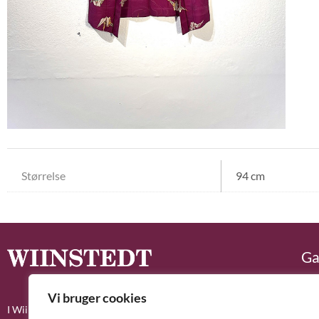
Størrelse
94 cm
Ga
Vi bruger cookies
I Wiinstedt Kunstgalleri kan du opleve nogle af alle de